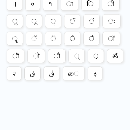
॥
०
१
ा
ि
ी
ु
ू
ृ
ँ
ं
ः
ॄ
ॅ
ॆ
े
ै
ॉ
ॊ
ो
ौ
्
़
ॐ
२
ڧ
ڨ
ை
३