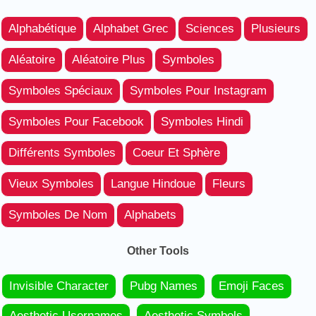
Alphabétique
Alphabet Grec
Sciences
Plusieurs
Aléatoire
Aléatoire Plus
Symboles
Symboles Spéciaux
Symboles Pour Instagram
Symboles Pour Facebook
Symboles Hindi
Différents Symboles
Coeur Et Sphère
Vieux Symboles
Langue Hindoue
Fleurs
Symboles De Nom
Alphabets
Other Tools
Invisible Character
Pubg Names
Emoji Faces
Aesthetic Usernames
Aesthetic Symbols