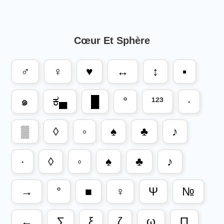
Cœur Et Sphère
♂
♀
♥
↔
↕
▪
๑
ಕ▄
█
°
¹²³
∙
▒
◊
◦
♠
♣
♪
∙
◊
◦
♠
♣
♪
→
°
■
♀
Ψ
№
←
∑
ξ
ζ
ω
∏