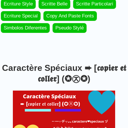
Ecriture Style
Scritte Belle
Scritte Particolari
Ecriture Special
Copy And Paste Fonts
Simbolos Diferentes
Pseudo Stylé
Caractère Spéciaux ➨ [𝖈𝖔𝖕𝖎𝖊𝖗 𝖊𝖙
𝖈𝖔𝖑𝖑𝖊𝖗] (✪㉨✪)