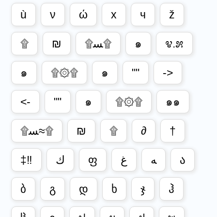
ù
ν
ώ
x
ч
ž
۩
₪
۩ﺴ۩
๑
೪.೫
๑
۩۞۩
๑
""
->
<-
""
๑
۩۞۩
๑๑
۩ﺴ≈۩
₪
۩
∂
†
‡‼
ﻙ
ფ
ﻍ
ﻪ
ა
ბ
გ
დ
ხ
ჯ
ჰ