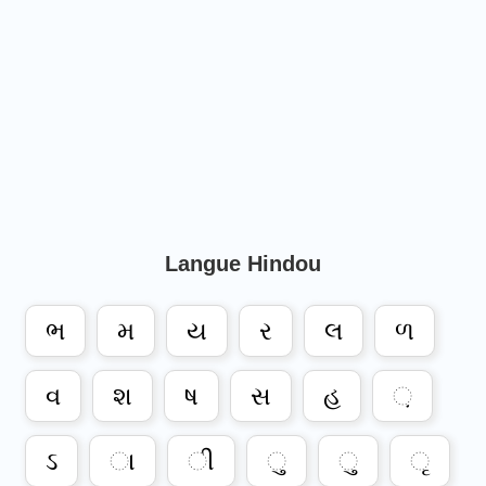
Langue Hindou
ભ
મ
ય
ર
લ
ળ
વ
શ
ષ
સ
હ
઼
ઽ
ા
ી
ુ
ુ
ૃ