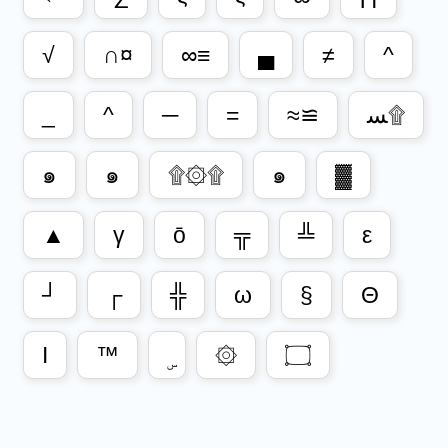
√
∩¤
∞≡
▄
≠
^
_
^
─
=
≈≌
ﺴ۩
๑
๑
۩۞۩
๑
▓
▲
γ
ō
╦
╩
ε
┘
┌
╬
ω
§
Θ
I
™
۞
۝