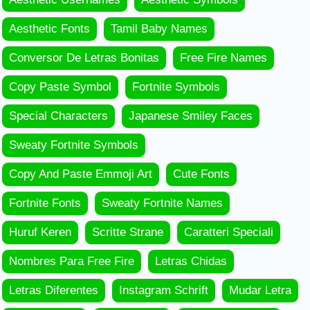
Aesthetic Fonts
Tamil Baby Names
Conversor De Letras Bonitas
Free Fire Names
Copy Paste Symbol
Fortnite Symbols
Special Characters
Japanese Smiley Faces
Sweaty Fortnite Symbols
Copy And Paste Emmoji Art
Cute Fonts
Fortnite Fonts
Sweaty Fortnite Names
Huruf Keren
Scritte Strane
Caratteri Speciali
Nombres Para Free Fire
Letras Chidas
Letras Diferentes
Instagram Schrift
Mudar Letra