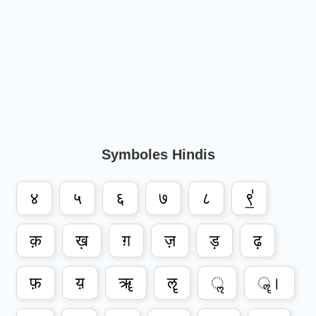
Vieux
Symboles
Langue
Hindoue
Fleurs
Symboles
De
Nom
Symboles Hindis
Alphabets
४
५
६
७
८
९॒॑
क़
ख़
ग़
ज़
ड़
ढ़
फ़
य़
ॠ
ॡ
ॢ
ॣ।