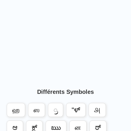
Différents Symboles
ஹ
ஸ
್ರ
"ಳ್
௮
ಆ
ಕ್ಷ್
ఋ
ன
ಠ್