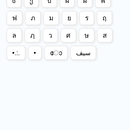
ჱ
ე
ป
ผ
ฝ
พ
ฟ
ภ
ม
ย
ร
ฤ
ล
ฦ
ว
ศ
ษ
ส
•.:.
•
ോ
سيف