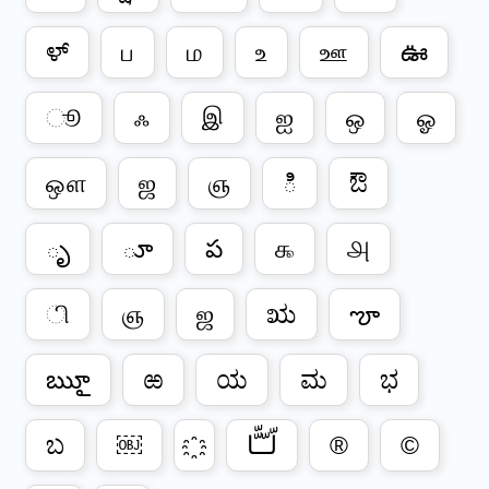
ಳ್
ப
ம
உ
ஊ
ఊ
ூ
ஃ
இ
ஐ
ஒ
ஓ
ஔ
ஜ
ஞ
ి
ಔ
ృ
ూ
ప
௯
௮
ி
ஞ
ஜ
ಋ
ౡ
ౠౖ
ಱ
ಯ
ಮ
ಭ
ಬ
￼
لّـّـّّا
®
©