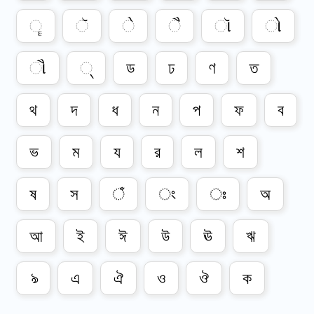
ૄ
ૅ
ે
ૈ
ૉ
ો
ૌ
્
ড
ঢ
ণ
ত
থ
দ
ধ
ন
প
ফ
ব
ভ
ম
য
র
ল
শ
ষ
স
ঁ
ং
ঃ
অ
আ
ই
ঈ
উ
ঊ
ঋ
ঌ
এ
ঐ
ও
ঔ
ক