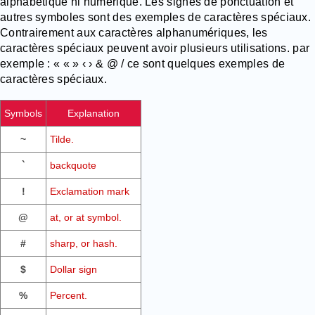
alphabétique ni numérique. Les signes de ponctuation et
autres symboles sont des exemples de caractères spéciaux.
Contrairement aux caractères alphanumériques, les
caractères spéciaux peuvent avoir plusieurs utilisations. par
exemple : « « » ‹ › & @ / ce sont quelques exemples de
caractères spéciaux.
Symbols
Explanation
~
Tilde.
`
backquote
!
Exclamation mark
@
at, or at symbol.
#
sharp, or hash.
$
Dollar sign
%
Percent.